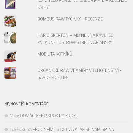
KDYŽ TĚLO ŘEKNE NE, GABOR MATÉ – RECENZE
KNIHY
BOMBUS RAW TYČINKY - RECENZE
HARIO SKERTON – MLÝNEK NA KÁVU, CO
ZVLÁDNE I OSTROPESTŘEC MARIÁNSKÝ
MOBILITA KOTNÍKŮ
ORGANICKÉ RAW VITAMÍNY V TĚHOTENSTVÍ -
GARDEN OF LIFE
NEJNOVĚJŠÍ KOMENTÁŘE
Miro
:
DOMÁCÍ KEFÍR KROK PO KROKU
Lukáš Kunc
:
PROČ SPÍME S DĚTMA A JAK SE NÁM SPÍ NA