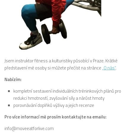
Jsem instruktor fitness a kulturistiky působící v Praze. Krátké
představení mé osoby si můžete přečíst na stránce
„O nás“
.
Nabízím:
kompletní sestavení individuálních tréninkových plánů pro
redukci hmotností, zvyšování síly a nárůst hmoty
porovnávání doplňků výživy a jejich recenze
Pro více informací mě prosím kontaktujte na emailu:
info@moveeatforlive.com