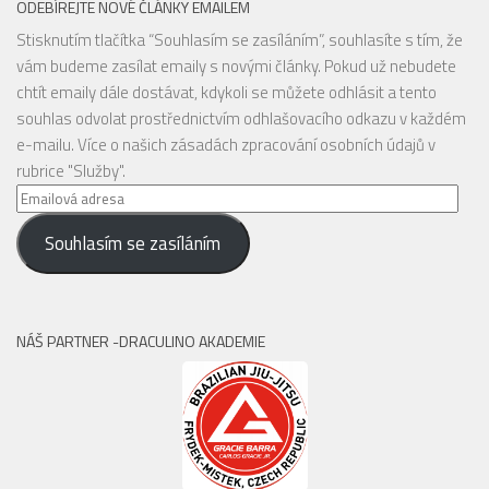
ODEBÍREJTE NOVÉ ČLÁNKY EMAILEM
Stisknutím tlačítka “Souhlasím se zasíláním”, souhlasíte s tím, že
vám budeme zasílat emaily s novými články. Pokud už nebudete
chtít emaily dále dostávat, kdykoli se můžete odhlásit a tento
souhlas odvolat prostřednictvím odhlašovacího odkazu v každém
e-mailu. Více o našich zásadách zpracování osobních údajů v
rubrice "Služby".
Emailová
adresa
Souhlasím se zasíláním
NÁŠ PARTNER -DRACULINO AKADEMIE