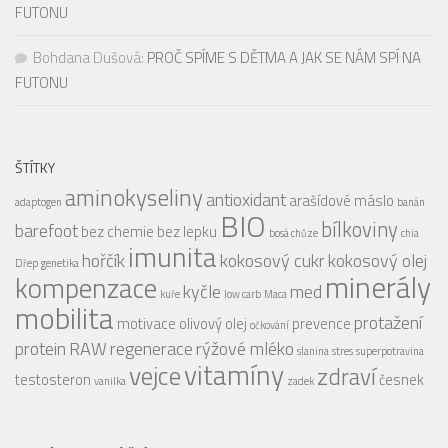
FUTONU
Bohdana Dušová
:
PROČ SPÍME S DĚTMA A JAK SE NÁM SPÍ NA
FUTONU
ŠTÍTKY
aminokyseliny
antioxidant
arašídové máslo
adaptogen
banán
BIO
bílkoviny
barefoot
bez chemie
bez lepku
bosá chůze
chia
imunita
hořčík
kokosový cukr
kokosový olej
Dřep
genetika
minerály
kompenzace
kyčle
med
kuře
low carb
Maca
mobilita
protažení
motivace
olivový olej
prevence
očkování
protein
RAW
regenerace
rýžové mléko
slanina
stres
superpotravina
vitamíny
vejce
zdraví
testosteron
česnek
vanilka
zadek