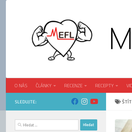
Skip to content
O NÁS
ČLÁNKY
RECENZE
RECEPTY
VI
SLEDUJTE:
ŠTÍT
Vyhledávání