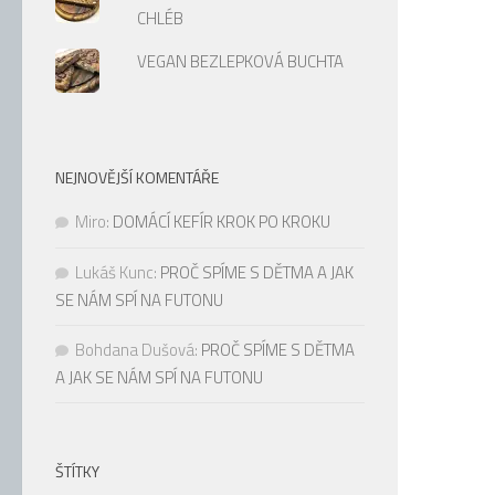
CHLÉB
VEGAN BEZLEPKOVÁ BUCHTA
NEJNOVĚJŠÍ KOMENTÁŘE
Miro
:
DOMÁCÍ KEFÍR KROK PO KROKU
Lukáš Kunc
:
PROČ SPÍME S DĚTMA A JAK
SE NÁM SPÍ NA FUTONU
Bohdana Dušová
:
PROČ SPÍME S DĚTMA
A JAK SE NÁM SPÍ NA FUTONU
ŠTÍTKY