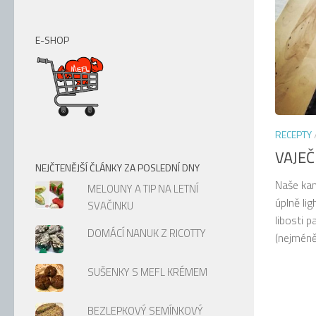
E-SHOP
RECEPTY
VAJEČ
NEJČTENĚJŠÍ ČLÁNKY ZA POSLEDNÍ DNY
Naše kam
MELOUNY A TIP NA LETNÍ
úplně li
SVAČINKU
libosti 
DOMÁCÍ NANUK Z RICOTTY
(nejméně.
SUŠENKY S MEFL KRÉMEM
BEZLEPKOVÝ SEMÍNKOVÝ