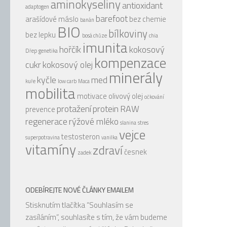
aminokyseliny
antioxidant
adaptogen
barefoot
arašídové máslo
bez chemie
banán
BIO
bílkoviny
bez lepku
bosá chůze
chia
imunita
hořčík
kokosový
Dřep
genetika
kompenzace
cukr
kokosový olej
minerály
kyčle
med
kuře
low carb
Maca
mobilita
motivace
olivový olej
očkování
protažení
protein
RAW
prevence
regenerace
rýžové mléko
slanina
stres
vejce
testosteron
superpotravina
vanilka
vitamíny
zdraví
česnek
zadek
ODEBÍREJTE NOVÉ ČLÁNKY EMAILEM
Stisknutím tlačítka “Souhlasím se
zasíláním”, souhlasíte s tím, že vám budeme