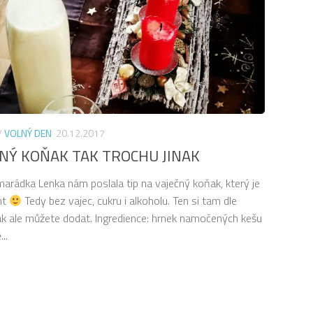
/
VOLNÝ DEN
20.12.2017
NÝ KOŇAK TAK TROCHU JINAK
arádka Lenka nám poslala tip na vaječný koňak, který je
ght
Tedy bez vajec, cukru i alkoholu. Ten si tam dle
pak ale můžete dodat. Ingredience: hrnek namočených kešu
..