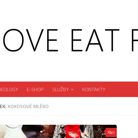
DEOLOGY
E-SHOP
SLUŽBY
KONTAKTY
EK:
KOKOSOVÉ MLÉKO
0