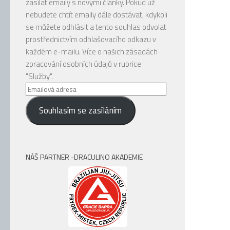
zasílat emaily s novými články. Pokud už
nebudete chtít emaily dále dostávat, kdykoli
se můžete odhlásit a tento souhlas odvolat
prostřednictvím odhlašovacího odkazu v
každém e-mailu. Více o našich zásadách
zpracování osobních údajů v rubrice
"Služby".
Emailová
adresa
Souhlasím se zasíláním
NÁŠ PARTNER -DRACULINO AKADEMIE