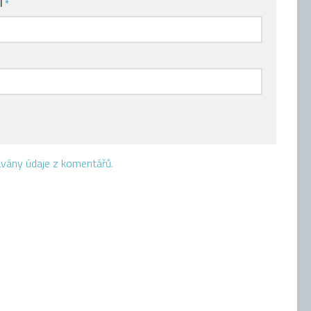
l
*
vávány údaje z komentářů.