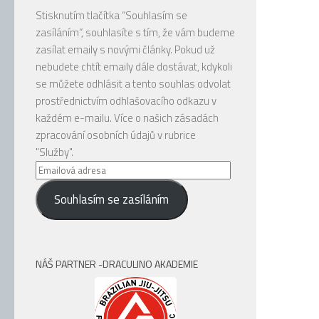
Stisknutím tlačítka “Souhlasím se
zasíláním”, souhlasíte s tím, že vám budeme
zasílat emaily s novými články. Pokud už
nebudete chtít emaily dále dostávat, kdykoli
se můžete odhlásit a tento souhlas odvolat
prostřednictvím odhlašovacího odkazu v
každém e-mailu. Více o našich zásadách
zpracování osobních údajů v rubrice
"Služby".
Emailová
adresa
Souhlasím se zasíláním
NÁŠ PARTNER -DRACULINO AKADEMIE