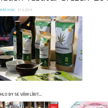
UKÁŠ KUNC
·
27.3.2019
LO BY SE VÁM LÍBIT...
0