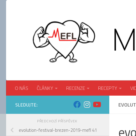
Skip to content
O NÁS
ČLÁNKY
RECENZE
RECEPTY
VI
SLEDUJTE:
EVOLUT
PŘEDCHOZÍ PŘÍSPĚVEK
evo
evolution-festival-brezen-2019-mefl 41