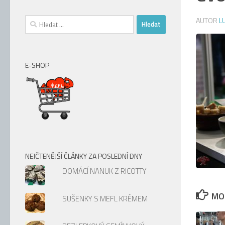
Vyhledávání
AUTOR
L
E-SHOP
NEJČTENĚJŠÍ ČLÁNKY ZA POSLEDNÍ DNY
DOMÁCÍ NANUK Z RICOTTY
MOH
SUŠENKY S MEFL KRÉMEM