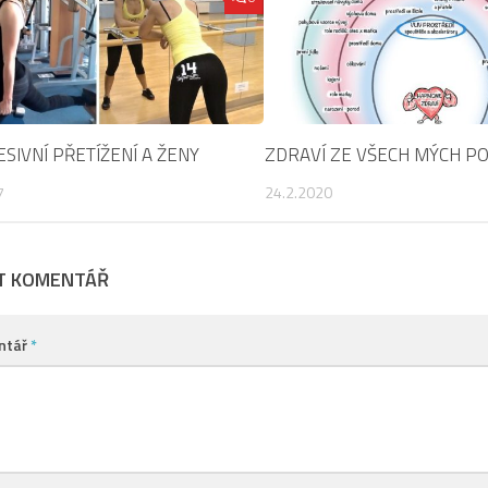
SIVNÍ PŘETÍŽENÍ A ŽENY
ZDRAVÍ ZE VŠECH MÝCH P
7
24.2.2020
T KOMENTÁŘ
ntář
*