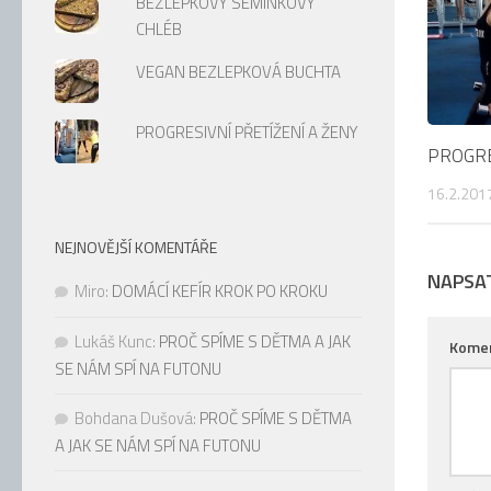
BEZLEPKOVÝ SEMÍNKOVÝ
CHLÉB
VEGAN BEZLEPKOVÁ BUCHTA
PROGRESIVNÍ PŘETÍŽENÍ A ŽENY
PROGRE
16.2.201
NEJNOVĚJŠÍ KOMENTÁŘE
NAPSA
Miro
:
DOMÁCÍ KEFÍR KROK PO KROKU
Lukáš Kunc
:
PROČ SPÍME S DĚTMA A JAK
Kome
SE NÁM SPÍ NA FUTONU
Bohdana Dušová
:
PROČ SPÍME S DĚTMA
A JAK SE NÁM SPÍ NA FUTONU