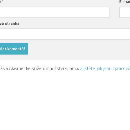
o
*
E-mai
á stránka
žívá Akismet ke snížení množství spamu.
Zjistěte, jak jsou zpraco