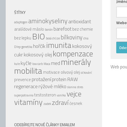
Jmén
ŠTÍTKY
aminokyseliny
antioxidant
Webov
adaptogen
barefoot
arašídové máslo
bez chemie
banán
BIO
bílkoviny
bez lepku
bosá chůze
chia
imunita
hořčík
kokosový
Dřep
genetika
kompenzace
cukr
kokosový olej
minerály
kyčle
med
kuře
low carb
Maca
Web pou
mobilita
motivace
olivový olej
očkování
protažení
protein
RAW
prevence
regenerace
rýžové mléko
slanina
stres
vejce
testosteron
superpotravina
vanilka
vitamíny
zdraví
česnek
zadek
ODEBÍREJTE NOVÉ ČLÁNKY EMAILEM