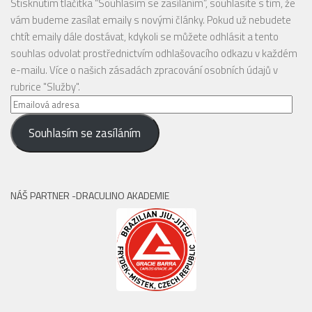
Stisknutím tlačítka “Souhlasím se zasíláním”, souhlasíte s tím, že
vám budeme zasílat emaily s novými články. Pokud už nebudete
chtít emaily dále dostávat, kdykoli se můžete odhlásit a tento
souhlas odvolat prostřednictvím odhlašovacího odkazu v každém
e-mailu. Více o našich zásadách zpracování osobních údajů v
rubrice "Služby".
Emailová
adresa
Souhlasím se zasíláním
NÁŠ PARTNER -DRACULINO AKADEMIE