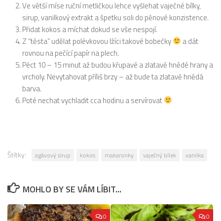
Ve větší míse ruční metličkou lehce vyšlehat vaječné bílky,
sirup, vanilkový extrakt a špetku soli do pěnové konzistence.
Přidat kokos a míchat dokud se vše nespojí.
Z “těsta” udělat polévkovou lžíci takové bobečky
a dát
rovnou na pečící papír na plech.
Péct 10 – 15 minut až budou křupavé a zlatavě hnědé hrany a
vrcholy. Nevytahovat příliš brzy – až bude ta zlatavě hnědá
barva.
Poté nechat vychladit cca hodinu a servírovat
Štítky:
agávový sirup
kokos
makaronky
vaječný bílek
vanilka
MOHLO BY SE VÁM LÍBIT...
0
0