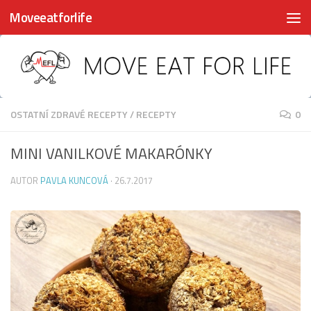
Moveeatforlife
Skip to content
OSTATNÍ ZDRAVÉ RECEPTY
/
RECEPTY
0
MINI VANILKOVÉ MAKARÓNKY
AUTOR
PAVLA KUNCOVÁ
·
26.7.2017