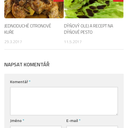
JEDNODUCHÉ CITRONOVÉ
DÝŇOVÝ OLEJ A RECEPT NA
KUŘE
DÝŇOVÉ PESTO
29.3.2017
11.5.2017
NAPSAT KOMENTÁŘ
Komentář
*
Jméno
*
E-mail
*