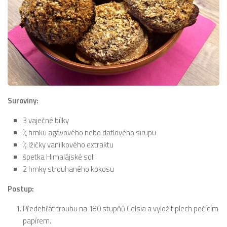
Suroviny:
3 vaječné bílky
¼ hrnku agávového nebo datlového sirupu
½ lžičky vanilkového extraktu
špetka Himalájské soli
2 hrnky strouhaného kokosu
Postup:
Předehřát troubu na 180 stupňů Celsia a vyložit plech pečícím
papírem.