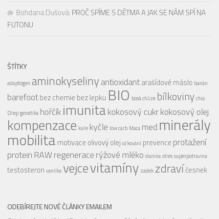
Bohdana Dušová
:
PROČ SPÍME S DĚTMA A JAK SE NÁM SPÍ NA
FUTONU
ŠTÍTKY
aminokyseliny
antioxidant
arašídové máslo
adaptogen
banán
BIO
bílkoviny
barefoot
bez chemie
bez lepku
bosá chůze
chia
imunita
hořčík
kokosový cukr
kokosový olej
Dřep
genetika
minerály
kompenzace
kyčle
med
kuře
low carb
Maca
mobilita
protažení
motivace
olivový olej
prevence
očkování
protein
RAW
regenerace
rýžové mléko
slanina
stres
superpotravina
vitamíny
vejce
zdraví
testosteron
česnek
vanilka
zadek
ODEBÍREJTE NOVÉ ČLÁNKY EMAILEM